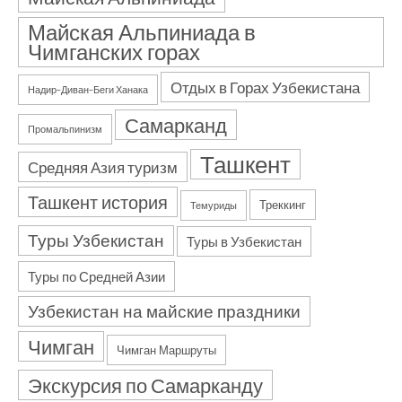
Майская Альпиниада в
Чимганских горах
Отдых в Горах Узбекистана
Надир–Диван–Беги Ханака
Самарканд
Промальпинизм
Ташкент
Средняя Азия туризм
Ташкент история
Треккинг
Темуриды
Туры Узбекистан
Туры в Узбекистан
Туры по Средней Азии
Узбекистан на майские праздники
Чимган
Чимган Маршруты
Экскурсия по Самарканду