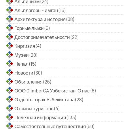
Альпинизм
(24)
Альплагерь Чимган
(15)
Архитектура и история
(38)
Горные лыжи
(5)
Достопримечательности
(22)
Киргизия
(4)
Музеи
(28)
Непал
(15)
Новости
(30)
Объявления
(26)
ООО ClimberCA Узбекистан. О нас
(8)
Отдых в горах Узбекистана
(28)
Отзывы туристов
(4)
Полезная информация
(133)
Самостоятельные путешествия
(50)