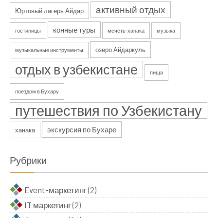
активный отдых
Юртовый лагерь Айдар
конные туры
гостиницы
мечеть-ханака
музыка
озеро Айдаркуль
музыкальные инструменты
отдых в узбекистане
пища
поездом в Бухару
путешествия по Узбекистану
экскурсия по Бухаре
ханака
Рубрики
Event-маркетинг
(2)
IT маркетинг
(2)