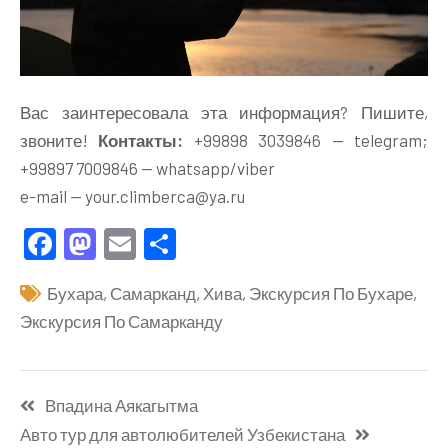
Вас заинтересовала эта информация? Пишите,
звоните!
Контакты:
+99898 3039846 — telegram;
+99897 7009846 — whatsapp/viber
e-mail — your.climberca@ya.ru
Facebook
Mastodon
Email
Отправить
Бухара
,
Самарканд
,
Хива
,
Экскурсия По Бухаре
,
Экскурсия По Самарканду
Навигация
Впадина Аякагытма
по
Авто тур для автолюбителей Узбекистана