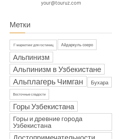
your@touruz.com
Метки
Айдаркуль озеро
IT маркетинг для гостиниц
Альпинизм
Альпинизм в Узбекистане
Альплагерь Чимган
Бухара
Восточные сладости
Горы Узбекистана
Горы и древние города
Узбекистана
Достопримечательности