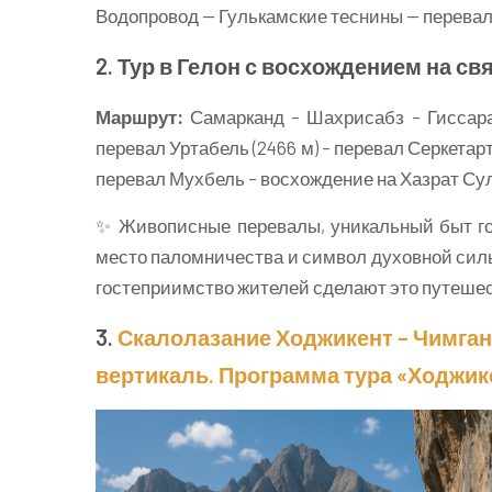
Водопровод — Гулькамские теснины — перевал 
2. Тур в Гелон с восхождением на св
Маршрут:
Самарканд – Шахрисабз – Гиссара
перевал Уртабель (2466 м) – перевал Серкетарт
перевал Мухбель – восхождение на Хазрат Сул
✨ Живописные перевалы, уникальный быт гор
место паломничества и символ духовной сил
гостеприимство жителей сделают это путеше
3.
Скалолазание Ходжикент – Чимган 
вертикаль. Программа тура «Ходжик