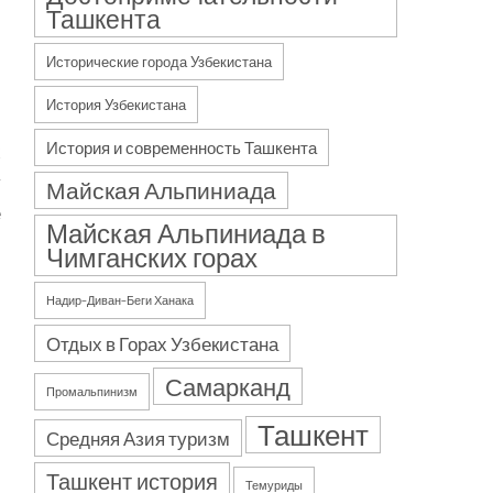
Ташкента
Исторические города Узбекистана
История Узбекистана
История и современность Ташкента
х
у
Майская Альпиниада
е
Майская Альпиниада в
Чимганских горах
Надир–Диван–Беги Ханака
Отдых в Горах Узбекистана
Самарканд
Промальпинизм
Ташкент
Средняя Азия туризм
Ташкент история
Темуриды