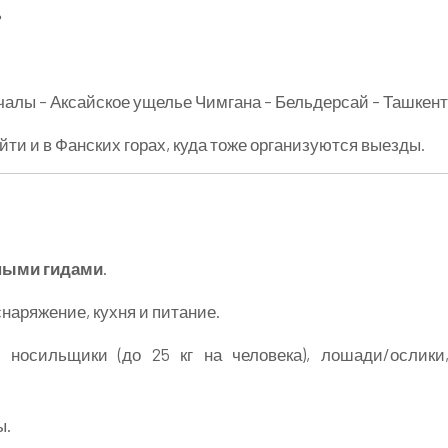
ь
рчалы – Аксайское ущелье Чимгана – Бельдерсай – Ташкент
и и в Фанских горах, куда тоже организуются выезды.
ными гидами
.
наряжение, кухня и питание.
 носильщики (до 25 кг на человека), лошади/ослики
ы.