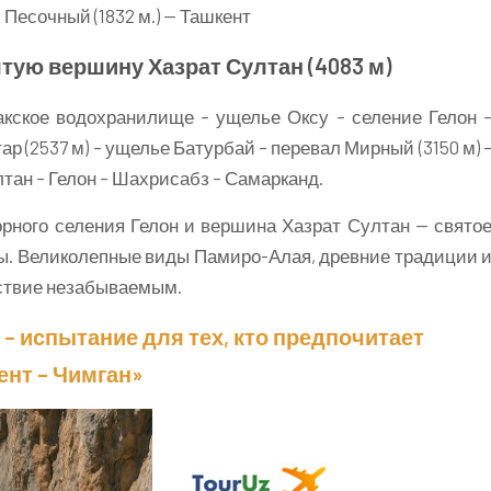
Песочный (1832 м.) — Ташкент
ятую вершину Хазрат Султан (4083 м)
кское водохранилище – ущелье Оксу – селение Гелон 
ар (2537 м) – ущелье Батурбай – перевал Мирный (3150 м) 
тан – Гелон – Шахрисабз – Самарканд.
ного селения Гелон и вершина Хазрат Султан — свято
ы. Великолепные виды Памиро-Алая, древние традиции 
ствие незабываемым.
– испытание для тех, кто предпочитает
ент – Чимган»