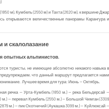
)
850 м), Кумбель (2550 м) и Тахта (2620 м), к вершине Джа
есь открываются величественные панорамы Карангура 
зм и скалолазание
ля опытных альпинистов.
тся туристы, не имеющие абсолютно никакого навыка 
предупреждаем, что данный маршрут предлагается нам
понимание. Лучшее время для тура: Июнь — Октябрь.
я речка — Урта-Кумбель (1850 м.) — река Бельдерсай 
 м.) — перевал Кумбель (2550 м.) — Большой Чимган (330
(2879 м.) — пик Охотничий (Аукашка 3099 м.) — Куйлюксай 