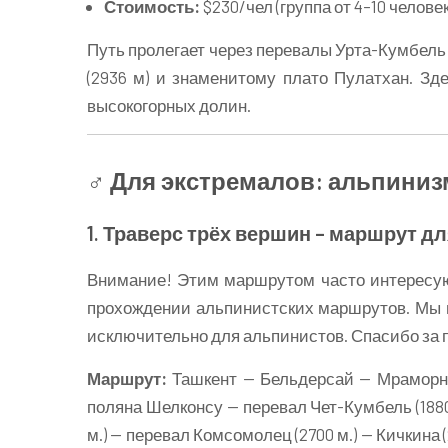
Стоимость:
$230/чел (группа от 4–10 человек
Путь пролегает через перевалы Урта-Кумбель (1
(2936 м) и знаменитому плато Пулатхан. Зд
высокогорных долин.
‍♂️ Для экстремалов: альпини
1. Траверс трёх вершин – маршрут д
Внимание! Этим маршрутом часто интересую
прохождении альпинистских маршрутов. Мы 
исключительно для альпинистов. Спасибо за 
Маршрут:
Ташкент — Бельдерсай — Мраморнна
поляна Шелконсу — перевал Чет-Кумбель (1880
м.) — перевал Комсомолец (2700 м.) — Кичкина 