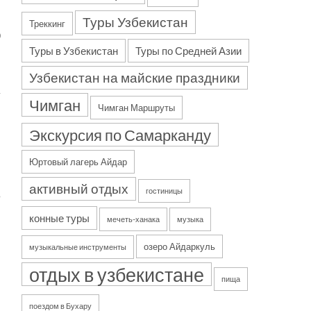
Туры Узбекистан
Треккинг
р
Туры в Узбекистан
Туры по Средней Азии
и
Узбекистан на майские праздники
Чимган
Чимган Маршруты
Экскурсия по Самарканду
Юртовый лагерь Айдар
активный отдых
гостиницы
в
и
конные туры
мечеть-ханака
музыка
озеро Айдаркуль
музыкальные инструменты
—
отдых в узбекистане
пища
9
—
поездом в Бухару