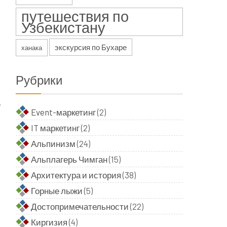
путешествия по
Узбекистану
экскурсия по Бухаре
ханака
–
–
Рубрики
е
Event-маркетинг
(2)
и
IT маркетинг
(2)
Альпинизм
(24)
Альплагерь Чимган
(15)
Архитектура и история
(38)
Горные лыжи
(5)
Достопримечательности
(22)
Киргизия
(4)