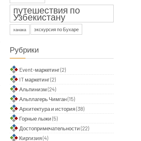
путешествия по
Узбекистану
экскурсия по Бухаре
ханака
Рубрики
Event-маркетинг
(2)
IT маркетинг
(2)
Альпинизм
(24)
Альплагерь Чимган
(15)
Архитектура и история
(38)
Горные лыжи
(5)
Достопримечательности
(22)
Киргизия
(4)