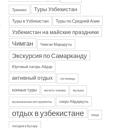
Туры Узбекистан
Треккинг
Туры в Узбекистан
Туры по Средней Азии
й
Узбекистан на майские праздники
Чимган
Чимган Маршруты
Экскурсия по Самарканду
Юртовый лагерь Айдар
активный отдых
гостиницы
конные туры
мечеть-ханака
музыка
озеро Айдаркуль
музыкальные инструменты
отдых в узбекистане
пища
поездом в Бухару