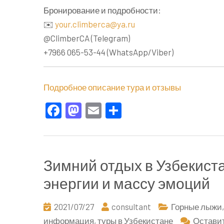
Бронирование и подробности:
✉️
your.climberca@ya.ru
@ClimberCA (Telegram)
+7966 065-53-44 (WhatsApp/Viber)
Подробное описание тура и отзывы
Facebook
Mastodon
Email
Отправить
Зимний отдых в Узбекиста
энергии и массу эмоций
2021/07/27
consultant
Горные лыжи
информация
,
туры в Узбекистане
Остави