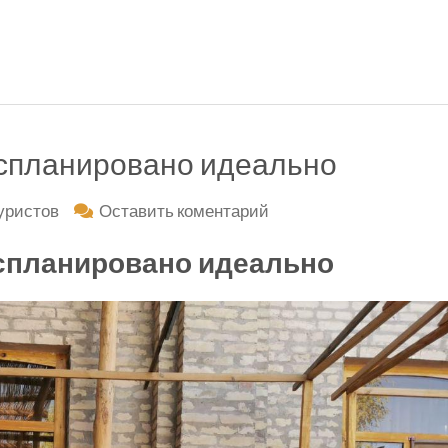
спланировано идеально
к
уристов
Оставить коментарий
Наше
спланировано идеально
путешествие
было
спланировано
идеально