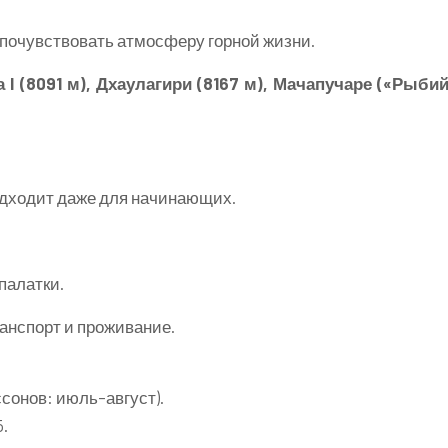
 почувствовать атмосферу горной жизни.
 I (8091 м), Дхаулагири (8167 м), Мачапучаре («Рыби
одходит даже для начинающих.
палатки.
ранспорт и проживание.
сонов: июль–август).
5.