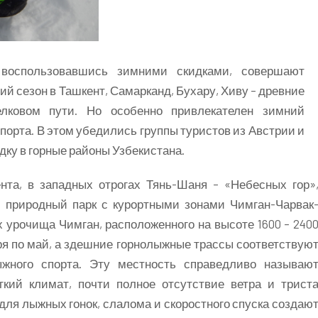
 воспользовавшись зимними скидками, совершают
й сезон в Ташкент, Самарканд, Бухару, Хиву – древние
лковом пути. Но особенно привлекателен зимний
порта. В этом убедились группы туристов из Австрии и
ку в горные районы Узбекистана.
нта, в западных отрогах Тянь-Шаня – «Небесных гор»
 природный парк с курортными зонами Чимган-Чарвак
 урочища Чимган, расположенного на высоте 1600 – 240
бря по май, а здешние горнолыжные трассы соответствую
жного спорта. Эту местность справедливо называю
кий климат, почти полное отсутствие ветра и трист
для лыжных гонок, слалома и скоростного спуска создаю