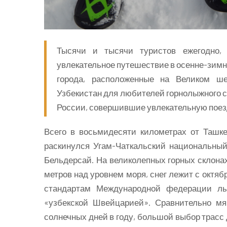
Тысячи и тысячи туристов ежегодно,
увлекательное путешествие в осенне-зимни
города, расположенные на Великом ше
Узбекистан для любителей горнолыжного с
России, совершившие увлекательную поезд
Всего в восьмидесяти километрах от Ташке
раскинулся Угам-Чаткальский национальный
Бельдерсай. На великолепных горных склонах
метров над уровнем моря, снег лежит с октя
стандартам Международной федерации лы
«узбекской Швейцарией». Сравнительно мяг
солнечных дней в году, большой выбор трасс 