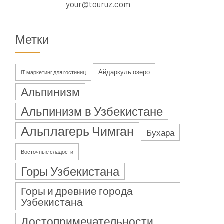
your@touruz.com
Метки
Айдаркуль озеро
IT маркетинг для гостиниц
Альпинизм
Альпинизм в Узбекистане
Альплагерь Чимган
Бухара
Восточные сладости
Горы Узбекистана
Горы и древние города
Узбекистана
Достопримечательности