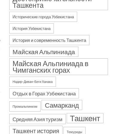
Ташкента
Исторические города Узбекистана
История Узбекистана
о
История и современность Ташкента
ы
Майская Альпиниада
х
Майская Альпиниада в
Чимганских горах
Надир–Диван–Беги Ханака
в
Отдых в Горах Узбекистана
Самарканд
Промальпинизм
Ташкент
Средняя Азия туризм
и
Ташкент история
Темуриды