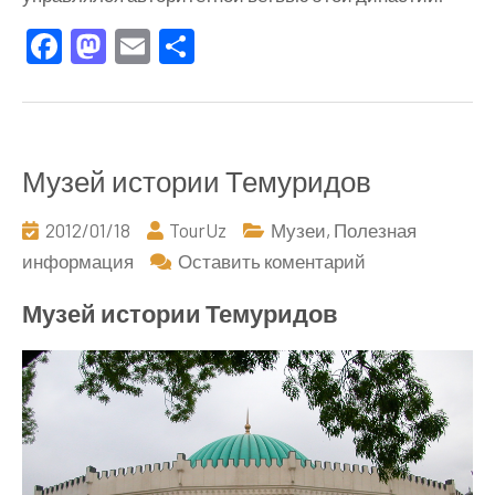
Facebook
Mastodon
Email
Отправить
Музей истории Темуридов
2012/01/18
TourUz
Музеи
,
Полезная
к
информация
Оставить коментарий
Музей
Музей истории Темуридов
истории
Темуридов