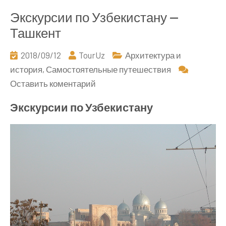
Экскурсии по Узбекистану —
Ташкент
2018/09/12
TourUz
Архитектура и
история
,
Самостоятельные путешествия
к
Оставить коментарий
Экскурсии
Экскурсии по Узбекистану
по
Узбекистану
—
Ташкент