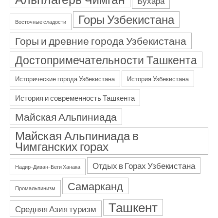
Бухара
Горы Узбекистана
Восточные сладости
Горы и древние города Узбекистана
Достопримечательности Ташкента
Исторические города Узбекистана
История Узбекистана
История и современность Ташкента
Майская Альпиниада
Майская Альпиниада в
Чимганских горах
Отдых в Горах Узбекистана
Надир–Диван–Беги Ханака
Самарканд
Промальпинизм
Ташкент
Средняя Азия туризм