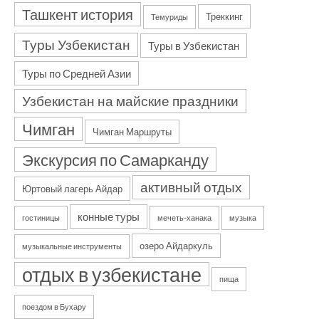
Ташкент история
Треккинг
Темуриды
Туры Узбекистан
Туры в Узбекистан
Туры по Средней Азии
Узбекистан на майские праздники
Чимган
Чимган Маршруты
Экскурсия по Самарканду
активный отдых
Юртовый лагерь Айдар
конные туры
гостиницы
мечеть-ханака
музыка
озеро Айдаркуль
музыкальные инструменты
отдых в узбекистане
пища
поездом в Бухару