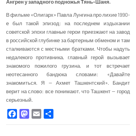
Ангрен у западного подножья Тянь-Шаня.
В фильме «Олигарх» Павла Лунгина про лихие 1990-
е был такой эпизод: на последнем издыхании
советской эпохи главные герои приезжают на завод
в российской глубинке за бартерным обменом и там
сталкиваются с местными братками. Чтобы надуть
недалекого противника, главный герой вызывает
знакомого пожилого грузина, и тот встречает
неотесанного бандюка словами: «Давайте
знакомиться. Я — Ахмет Ташкентский». Бандит
верит на слово: все понимают, что Ташкент — город
серьезный.
Facebook
Mastodon
Email
Отправить