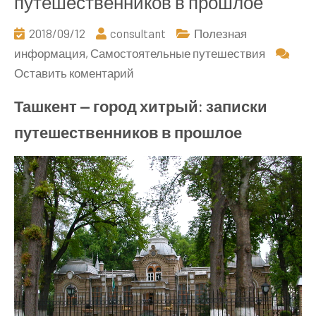
путешественников в прошлое
2018/09/12
consultant
Полезная
информация
,
Самостоятельные путешествия
к
Оставить коментарий
Ташкент
Ташкент — город хитрый: записки
—
путешественников в прошлое
город
хитрый:
записки
путешественников
в
прошлое