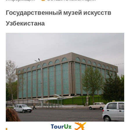
Государствен
Государственный музей искусств
музей
Узбекистана
искусств
Узбекистана