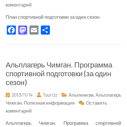
к
коментарий
План
План спортивной подготовки за один сезон
спортивной
Facebook
Mastodon
Email
Отправить
подготовки
за
один
сезон
Альплагерь Чимган. Программа
спортивной подготовки (за один
сезон)
2013/11/14
TourUz
Альпинизм
,
Альплагерь
Чимган
,
Полезная информация
Оставить
к
коментарий
Альплагерь
Альплагерь Чимган. Программа спортивной
Чимган.