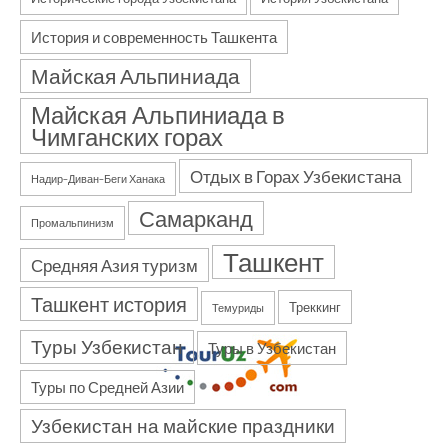
История и современность Ташкента
Майская Альпиниада
Майская Альпиниада в
Чимганских горах
Отдых в Горах Узбекистана
Надир–Диван–Беги Ханака
Самарканд
Промальпинизм
Ташкент
Средняя Азия туризм
Ташкент история
Треккинг
Темуриды
Туры Узбекистан
Туры в Узбекистан
Туры по Средней Азии
Узбекистан на майские праздники