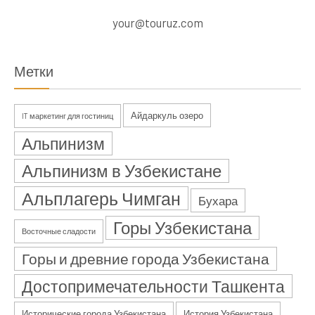
your@touruz.com
Метки
Айдаркуль озеро
IT маркетинг для гостиниц
Альпинизм
Альпинизм в Узбекистане
Альплагерь Чимган
Бухара
Горы Узбекистана
Восточные сладости
Горы и древние города Узбекистана
Достопримечательности Ташкента
Исторические города Узбекистана
История Узбекистана