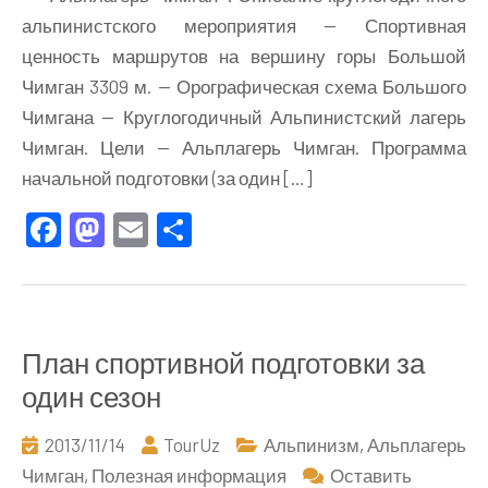
круглогодичного
альпинистского мероприятия — Спортивная
альпинистского
ценность маршрутов на вершину горы Большой
мероприятия.
Чимган 3309 м. — Орографическая схема Большого
Оглавление
Чимгана — Круглогодичный Альпинистский лагерь
Чимган. Цели — Альплагерь Чимган. Программа
начальной подготовки (за один […]
Facebook
Mastodon
Email
Отправить
План спортивной подготовки за
один сезон
2013/11/14
TourUz
Альпинизм
,
Альплагерь
Чимган
,
Полезная информация
Оставить