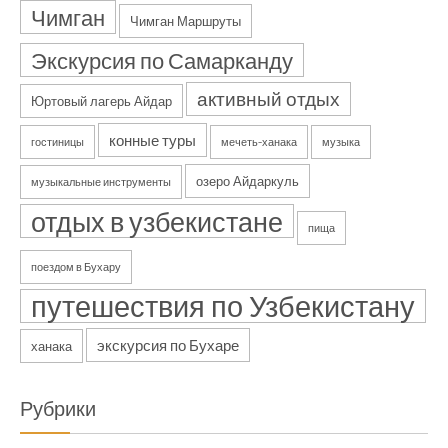
Чимган
Чимган Маршруты
Экскурсия по Самарканду
активный отдых
Юртовый лагерь Айдар
конные туры
гостиницы
мечеть-ханака
музыка
озеро Айдаркуль
музыкальные инструменты
отдых в узбекистане
пища
поездом в Бухару
путешествия по Узбекистану
экскурсия по Бухаре
ханака
Рубрики