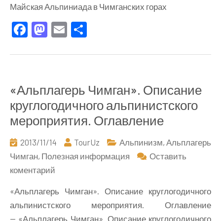
Майская Альпиниада в Чимганских горах
Альпиниада
Facebook
Mastodon
Email
Отправить
в
Чимганских
горах
«Альплагерь Чимган». Описание
круглогодичного альпинистского
мероприятия. Оглавление
2013/11/14
TourUz
Альпинизм
,
Альплагерь
Чимган
,
Полезная информация
Оставить
к
коментарий
«Альплагерь
«Альплагерь Чимган». Описание круглогодичного
Чимган».
альпинистского мероприятия. Оглавление
Описание
— «Альплагерь Чимган». Описание круглогодичного