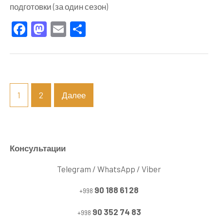
подготовки (за один сезон)
Программа
Facebook
Mastodon
Email
Отправить
спортивной
подготовки
(за
один
сезон)
Пагинация
1
2
Далее
записей
Консультации
Telegram / WhatsApp / Viber
90 188 61 28
+998
90 352 74 83
+998