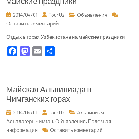
майские праздники
2014/04/01
TourUz
Объявления
к
Оставить коментарий
Отдых
Отдых в горах Узбекистана на майские праздники
в
Facebook
Mastodon
Email
Отправить
горах
Узбекистана
на
майские
праздники
Майская Альпиниада в
Чимганских горах
2014/04/01
TourUz
Альпинизм
,
Альплагерь Чимган
,
Объявления
,
Полезная
к
информация
Оставить коментарий
Майская