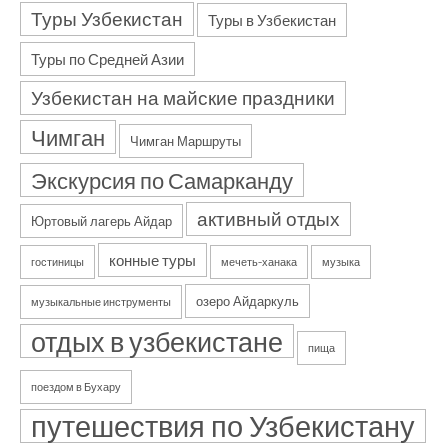
Туры Узбекистан
Туры в Узбекистан
Туры по Средней Азии
Узбекистан на майские праздники
Чимган
Чимган Маршруты
Экскурсия по Самарканду
активный отдых
Юртовый лагерь Айдар
конные туры
гостиницы
мечеть-ханака
музыка
озеро Айдаркуль
музыкальные инструменты
отдых в узбекистане
пища
поездом в Бухару
путешествия по Узбекистану