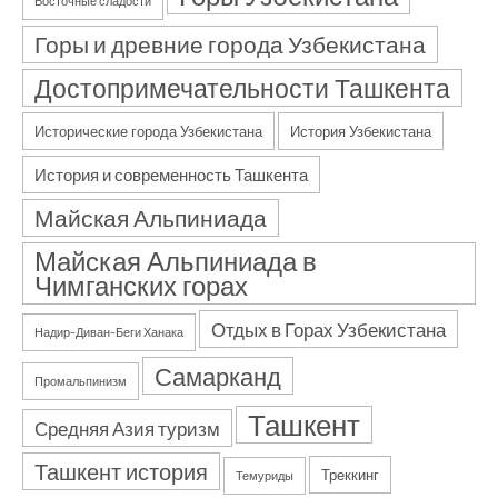
Восточные сладости
Горы и древние города Узбекистана
Достопримечательности Ташкента
Исторические города Узбекистана
История Узбекистана
История и современность Ташкента
Майская Альпиниада
Майская Альпиниада в
Чимганских горах
Отдых в Горах Узбекистана
Надир–Диван–Беги Ханака
Самарканд
Промальпинизм
Ташкент
Средняя Азия туризм
Ташкент история
Треккинг
Темуриды