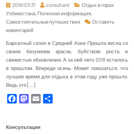
2018/07/31
consultant
Отдых в горах
Узбекистана
,
Полезная информация
,
Самостоятельные путешествия
Оставить
к
коментарий
Бархатный
Бархатный сезон в Средней Азии Прошла весна со
сезон
своим безумием красок, буйством роста и
в
свежестью обновления. А за ней лето 2018 осталось
Средней
в прошлом. Впереди осень. Может показаться, что
Азии
лучшее время для отдыха в этом году уже прошло.
Ведь это […]
Facebook
Mastodon
Email
Отправить
Консультации