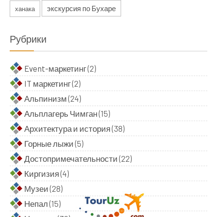
экскурсия по Бухаре
ханака
Рубрики
Event-маркетинг
(2)
IT маркетинг
(2)
Альпинизм
(24)
Альплагерь Чимган
(15)
Архитектура и история
(38)
Горные лыжи
(5)
Достопримечательности
(22)
Киргизия
(4)
Музеи
(28)
Непал
(15)